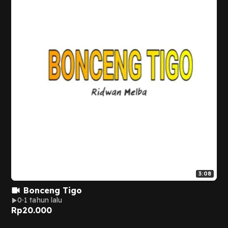
3:08
Bonceng Tigo
0
1 tahun lalu
Rp
20.000