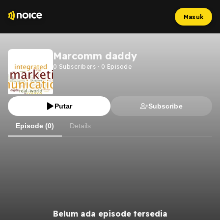
Masuk
Marcomm daddy
0
Subscribers
·
0
Episode
Putar
Subscribe
Episode (0)
Details
Belum ada episode tersedia