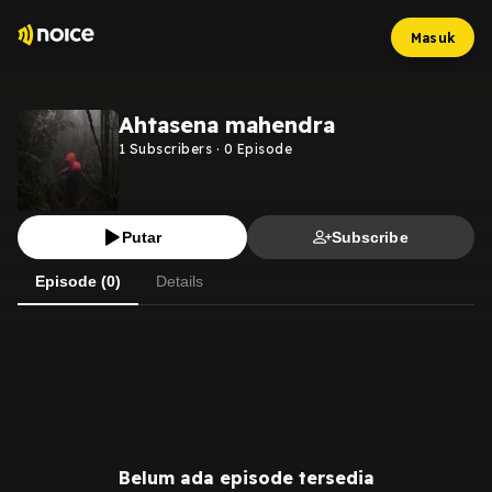
Masuk
Ahtasena mahendra
1
Subscribers
·
0
Episode
Putar
Subscribe
Episode (0)
Details
Belum ada episode tersedia