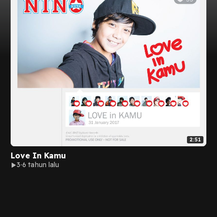
2:51
Love In Kamu
3
6 tahun lalu