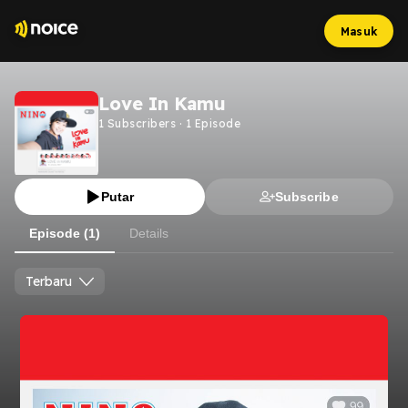
Masuk
Love In Kamu
1
Subscribers
·
1
Episode
Putar
Subscribe
Episode (1)
Details
Terbaru