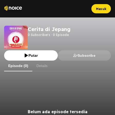
Masuk
Cerita di Jepang
0
Subscribers
·
0
Episode
Putar
Subscribe
Episode (0)
Details
Belum ada episode tersedia