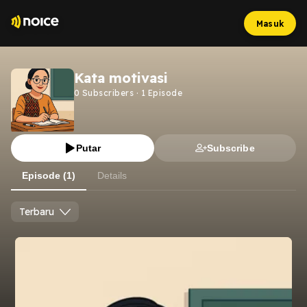
Masuk
Kata motivasi
0
Subscribers
·
1
Episode
Putar
Subscribe
Episode (1)
Details
Terbaru