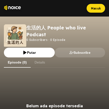
Masuk
生活的人 People who live
Podcast
0
Subscribers
·
0
Episode
Putar
Subscribe
Episode (0)
Details
Belum ada episode tersedia