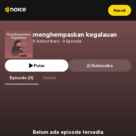
Masuk
menghempaskan kegalauan
0
Subscribers
·
0
Episode
Putar
Subscribe
Episode (0)
Details
Belum ada episode tersedia