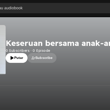
Keseruan bersama anak-a
0
Subscribers
·
0
Episode
Putar
Subscribe