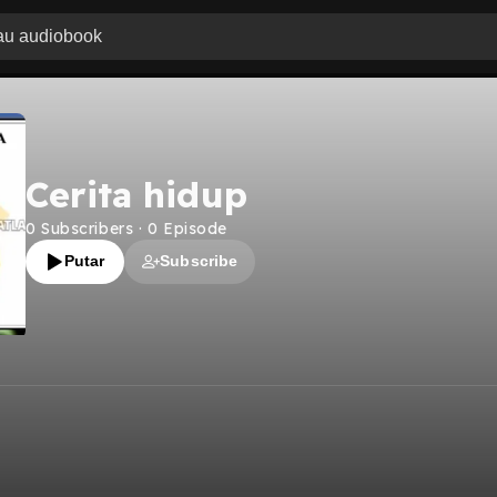
Cerita hidup
0
Subscribers
·
0
Episode
Putar
Subscribe