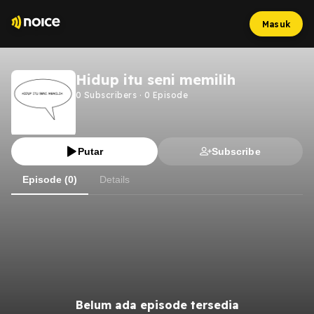
Masuk
Hidup itu seni memilih
0
Subscribers
·
0
Episode
Putar
Subscribe
Episode (0)
Details
Belum ada episode tersedia