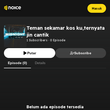
Masuk
Teman sekamar kos ku,ternyata
jin cantik
1
Subscribers
·
0
Episode
Putar
Subscribe
Episode (0)
Details
Belum ada episode tersedia