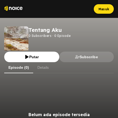
Masuk
Tentang Aku
0
Subscribers
·
0
Episode
Putar
Subscribe
Episode (0)
Details
Belum ada episode tersedia