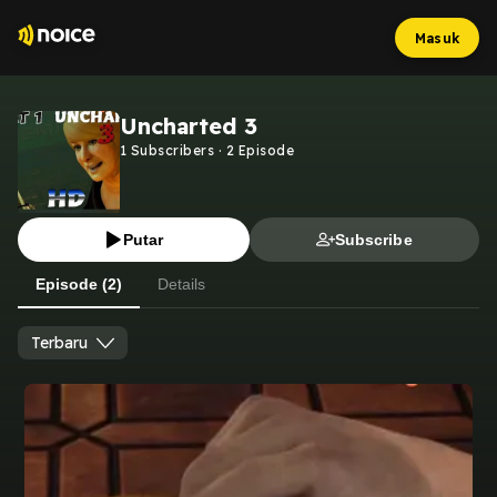
Masuk
Uncharted 3
1
Subscribers
·
2
Episode
Putar
Subscribe
Episode (2)
Details
Terbaru