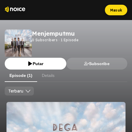
Masuk
Menjemputmu
0
Subscribers
·
1
Episode
Putar
Subscribe
Episode (1)
Details
Terbaru