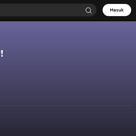
Masuk
!