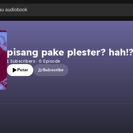
pisang pake plester? hah!?
1
Subscribers
·
0
Episode
Putar
Subscribe