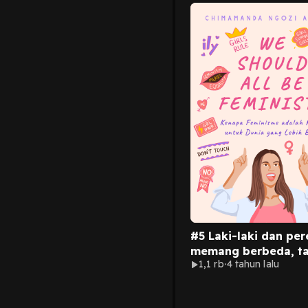
#5 Laki-laki dan pe
memang berbeda, ta
1,1 rb
4 tahun lalu
bukan berarti perbe
menghalalkan
ketidaksetaraan gen