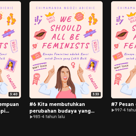
3:40
3:33
rempuan
#6 Kita membutuhkan
#7 Pesan 
997
4 tahu
pi
perubahan budaya yang
985
4 tahun lalu
daan ini
menyuntikkan nilai
feminisme di dalam
der.
masyarakat.