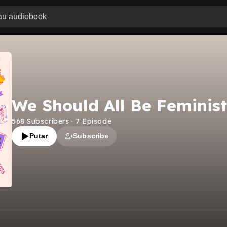
We Should All Be Feminist
568
Subscribers
·
7
Episode
Putar
Subscribe