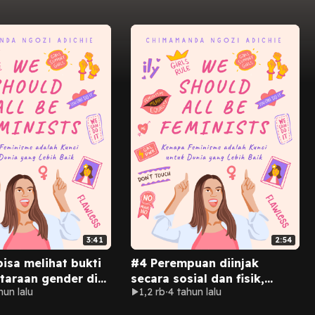
3:41
2:54
isa melihat bukti
#4 Perempuan diinjak
taraan gender di
secara sosial dan fisik,
hun lalu
1,2 rb
4 tahun lalu
rja.
hanya karena mereka
perempuan.