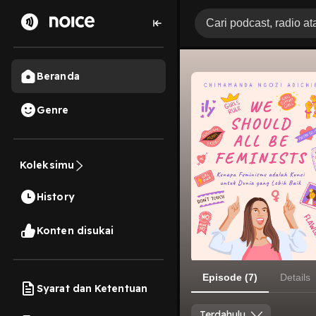
Beranda
Genre
Koleksimu
History
Konten disukai
Episode (7)
Details
Syarat dan Ketentuan
Terdahulu