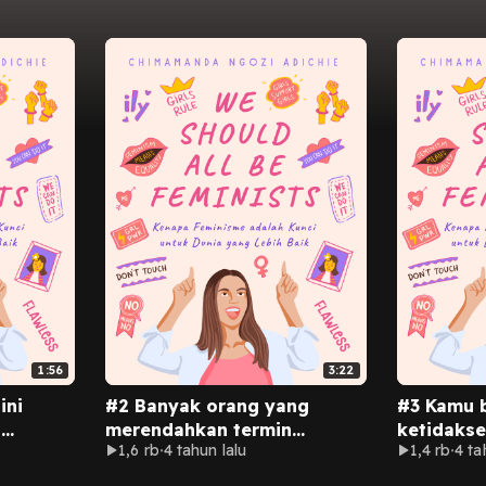
1:56
3:22
ini
#2 Banyak orang yang
#3 Kamu b
n
merendahkan termin
ketidakse
1,6 rb
4 tahun lalu
1,4 rb
4 ta
‘feminisme’ karena nggak
tempat ke
tahu apa artinya.