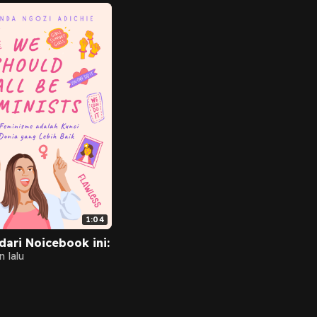
1:04
dari Noicebook ini:
n lalu