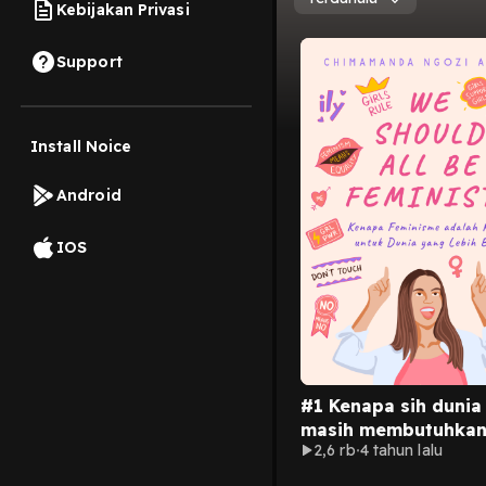
Kebijakan Privasi
Support
Install Noice
Android
IOS
#1 Kenapa sih dunia 
masih membutuhka
2,6 rb
4 tahun lalu
feminisme?