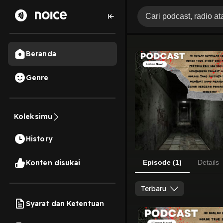
Beranda
Genre
Koleksimu
History
Konten disukai
Episode (1)
Details
Terbaru
Syarat dan Ketentuan