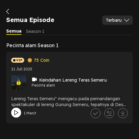
Semua Episode
Terbaru
Semua
Season 1
Pecinta alam Season 1
75
Coin
21 Juli 2025
Keindahan Lereng Teras Semeru
Pecinta alam
Lereng Teras Semeru" mengacu pada pemandangan
spektakuler di lereng Gunung Semeru, tepatnya di Desa
Sumberurip, Kecamatan Pronojiwo, Kabupaten
1 Menit
Lumajang. Daerah ini terkenal dengan hamparan sawah
berundak (terasering) yang hijau, menciptakan
pemandangan indah yang seringkali digambarkan
seperti gambar anak sekolah, dengan jalanan yang viral