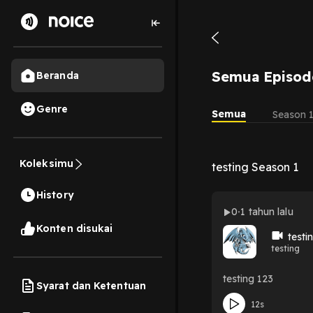
Semua Episod
Beranda
Genre
Semua
Season 
Koleksimu
testing Season 1
History
0
1 tahun lalu
Konten disukai
testi
testing
testing 123
Syarat dan Ketentuan
12s