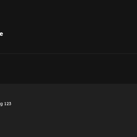
e
1
ng 123