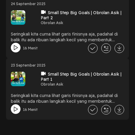
Barat, kita bahas: Kenapa operasi di usia muda makin
24 September 2025
sering terjadi, gejala kecil yang sering diabaikan, gimana
caranya mencegah sebelum
Small Step Big Goals | Obrolan Asik |
Part 2
terlambat#JanganTungguNanti #BCALife
Obrolan Asik
#SenantiasaMelindungiAnda
Seringkali kita cuma lihat garis finisnya aja, padahal di
balik itu ada ribuan langkah kecil yang membentuk
sebuah pencapaian besar!Di episode kali ini, kita akan
16 Menit
ngobrol bareng Debby Meylia yang akan berbagi
rahasia di balik konsistensi dan bagaimana langkah-
langkah kecil itu bisa membawa kita jauh melampaui
23 September 2025
batas.#JanganTungguNanti #BCALife
#SenantiasaMelindungiAnda
Small Step Big Goals | Obrolan Asik |
Part 1
Obrolan Asik
Seringkali kita cuma lihat garis finisnya aja, padahal di
balik itu ada ribuan langkah kecil yang membentuk
sebuah pencapaian besar!Di episode kali ini, kita akan
16 Menit
ngobrol bareng Debby Meylia yang akan berbagi
rahasia di balik konsistensi dan bagaimana langkah-
langkah kecil itu bisa membawa kita jauh melampaui
batas.#JanganTungguNanti #BCALife