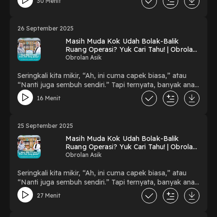
30 Menit
ngobrol santai bareng Lindungi Hutan tentang mimpi
mereka buat bumi yang lebih baik, dan kenapa
semuanya bisa dimulai dari langkah sederhana.Mau tahu
26 September 2025
cerita lengkapnya? Yuk nonton sampai selesai 🌳
Masih Muda Kok Udah Bolak-Balik
#JanganTungguNanti #BCALife
Ruang Operasi? Yuk Cari Tahu! | Obrolan
#SenantiasaMelindungiAnda
Asik Part 2
Obrolan Asik
Seringkali kita mikir, “Ah, ini cuma capek biasa,” atau
“Nanti juga sembuh sendiri.” Tapi ternyata, banyak anak
muda harus masuk ruang operasi gara-gara pola hidup
16 Menit
yang nggak dijaga dari sekarang.Bareng dr. Nazila Hana,
Sp.B., M.KedKlin., M.Kes dari Primaya Hospital Bekasi
Barat, kita bahas: Kenapa operasi di usia muda makin
25 September 2025
sering terjadi, gejala kecil yang sering diabaikan, gimana
Masih Muda Kok Udah Bolak-Balik
caranya mencegah sebelum
Ruang Operasi? Yuk Cari Tahu! | Obrolan
terlambat#JanganTungguNanti #BCALife
Asik Part 1
Obrolan Asik
#SenantiasaMelindungiAnda
Seringkali kita mikir, “Ah, ini cuma capek biasa,” atau
“Nanti juga sembuh sendiri.” Tapi ternyata, banyak anak
muda harus masuk ruang operasi gara-gara pola hidup
27 Menit
yang nggak dijaga dari sekarang.Bareng dr. Nazila Hana,
Sp.B., M.KedKlin., M.Kes dari Primaya Hospital Bekasi