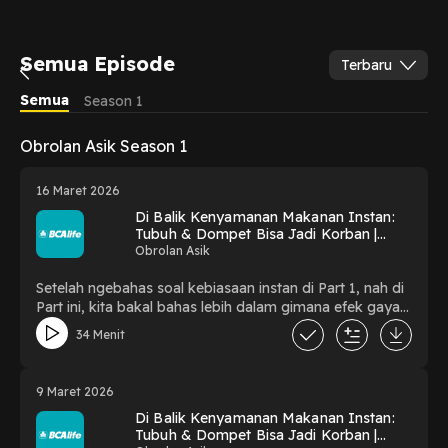
Semua Episode
Terbaru
Semua
Season 1
Obrolan Asik Season 1
16 Maret 2026
Di Balik Kenyamanan Makanan Instan:
Tubuh & Dompet Bisa Jadi Korban |
Obrolan Asik Part 2
Obrolan Asik
Setelah ngebahas soal kebiasaan instan di Part 1, nah di
Part ini, kita bakal bahas lebih dalam gimana efek gaya
hidup cepat bisa berimbas ke tubuh dan keuangan
34 Menit
kamu! Bareng Mas Wira, kita juga sharing langkah-
langkah kecil yang bisa kamu mulai buat hidup lebih
seimbang biar gak cuma sehat badannya, tapi juga
9 Maret 2026
aman dompetnya. Kalau kamu setuju perubahan kecil
Di Balik Kenyamanan Makanan Instan:
bisa berdampak besar, jangan lupa like, tulis
Tubuh & Dompet Bisa Jadi Korban |
pendapatmu di kolom komentar, dan subscribe buat