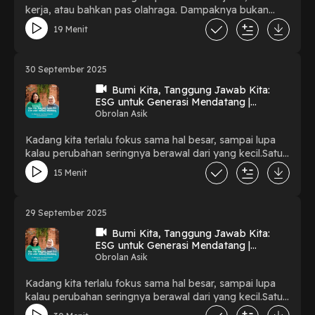
kerja, atau bahkan pas olahraga. Dampaknya bukan
cuma soal fisik, tapi juga bisa nyentuh ke kondisi
19 Menit
finansial keluarga. Di Podcast ASIK kali ini, bareng dr.
Pryta Widyaningrum, kita ngobrol santai tapi bermakna
tentang pentingnya waspada dan siap menghadapi hal-
30 September 2025
hal tak terduga. Jangan lupa like, share, komen, dan
subscribe supaya kamu nggak ketinggalan obrolan seru
Bumi Kita, Tanggung Jawab Kita:
ESG untuk Generasi Mendatang |
lainnya di Podcast ASIK BCA Life! 🙌
Obrolan Asik Part 2
Obrolan Asik
Kadang kita terlalu fokus sama hal besar, sampai lupa
kalau perubahan seringnya berawal dari yang kecil.Satu
pohon. Satu aksi. Satu niat baik.Di part pertama ini, kita
15 Menit
ngobrol santai bareng Lindungi Hutan tentang mimpi
mereka buat bumi yang lebih baik, dan kenapa
semuanya bisa dimulai dari langkah sederhana.Mau tahu
29 September 2025
cerita lengkapnya? Yuk nonton sampai selesai 🌳
#JanganTungguNanti #BCALife
Bumi Kita, Tanggung Jawab Kita:
ESG untuk Generasi Mendatang |
#SenantiasaMelindungiAnda
Obrolan Asik Part 2
Obrolan Asik
Kadang kita terlalu fokus sama hal besar, sampai lupa
kalau perubahan seringnya berawal dari yang kecil.Satu
pohon. Satu aksi. Satu niat baik.Di part pertama ini, kita