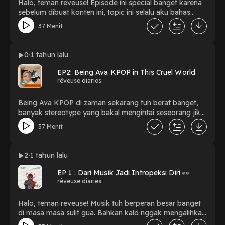
Halo, teman reveuse! Episode ini special banget karena
sebelum dibuat konten ini, topic ini selalu aku bahas
sama mereka berdua, dan emang daging semua isinya.
37 Menit
Jadi sayang, kalo kita nggak share insight dari
pengalaman kita ke kalian teman reveuse! ✨Dukung
UMKM lokal ini melalui ... Saweria:
0
1 tahun lalu
https://saweria.co/alienreveuse Business Inquiries:
alienreveuse@gmail.com 📱Social Media🫶🏻 Instagram:
EP2: Being Ava KPOP in This Cruel World
instagram.com/reveusestudio.id/ Twitter:
rêveuse diaries
twitter.com/reveusestudio Tiktok:
https://www.tiktok.com/@dereveusestudio
Being Ava KPOP di zaman sekarang tuh berat banget,
banyak stereotype yang bakal mengintai seseorang jika
dia menjadi KPOP fans.Salah satu keresahan Ulpa, di
37 Menit
mana banyak teman-teman Ulpa harus
menyembunyikan minat mereka ini dari publik.-----------
------✨Dukung UMKM lokal ini melalui ... Saweria:
2
1 tahun lalu
https://saweria.co/alienreveuse Business Inquiries:
alienreveuse@gmail.com 📱Social Media🫶🏻 Instagram:
EP 1 : Dari Musik Jadi Intropeksi Diri 👀
instagram.com/reveusestudio.id/ Twitter:
rêveuse diaries
twitter.com/reveusestudio Tiktok:
https://www.tiktok.com/@dereveusestudio #podcast
Halo, teman reveuse! Musik tuh berperan besar banget
#diarypodcast #reveusediaries #alienreveuse
di masa masa sulit gua. Bahkan kalo nggak mengalihkan
pikiran ke musik, mungkin gua nggak bakal bisa survive