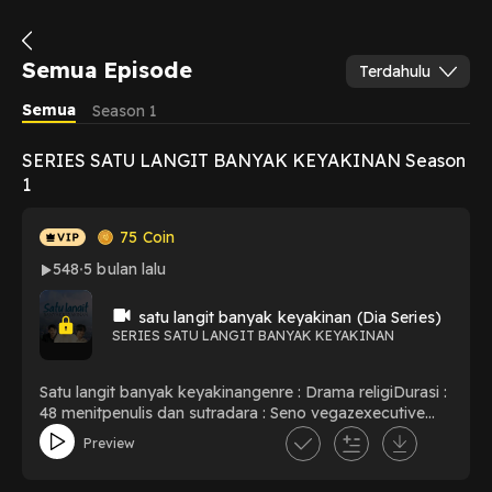
Semua Episode
Terdahulu
Semua
Season 1
SERIES SATU LANGIT BANYAK KEYAKINAN Season
1
75
Coin
548
5 bulan lalu
satu langit banyak keyakinan (Dia Series)
SERIES SATU LANGIT BANYAK KEYAKINAN
Satu langit banyak keyakinangenre : Drama religiDurasi :
48 menitpenulis dan sutradara : Seno vegazexecutive
Producer : Indra Al FirdausArtis : Putri jasmin, Joya
Preview
sandikaPutri, perempuan cerdas dari keluarga religius,
jatuh cinta pada Joya, pria Kristen yang kemudian