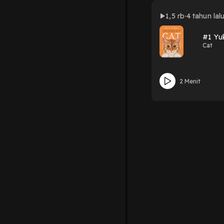
1,5 rb
4 tahun lal
#1 Yuk
Cat
2 Menit