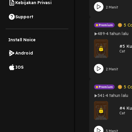
Kebijakan Privasi
2 Menit
Support
5
Co
489
4 tahun lalu
Install Noice
#5 Kuc
Cat
Android
IOS
2 Menit
5
Co
541
4 tahun lalu
#4 Kuc
Cat
3 Menit