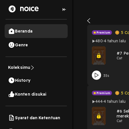
Beranda
5
Co
480
4 tahun lalu
Genre
#7 Pes
Cat
Koleksimu
35s
History
5
Co
Konten disukai
444
4 tahun lalu
#6 Se
merek
Syarat dan Ketentuan
Cat