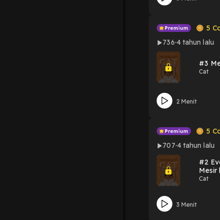
5
Co
736
4 tahun lalu
#3 Me
Cat
2 Menit
5
Co
707
4 tahun lalu
#2 Evo
Mesir 
Cat
3 Menit