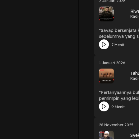
2 Januari 2026
Riw
Radi
"Sayap bersenjata
sebelumnya yang syahid dibunu
perlawanan Palestina?" 🎧 Dengarkan selengkapnya dalam Tajuk Rasil edisi kali ini : "Riwayat Abu Ubaidah, Pemb
7 Menit
Juru Bicara Al-Qa
1 Januari 2026
Tah
Radi
"Pertanyaannya buk
pemimpin yang lebih berintegritas, 
Baru Lagi
9 Menit
28 November 2025
Sye