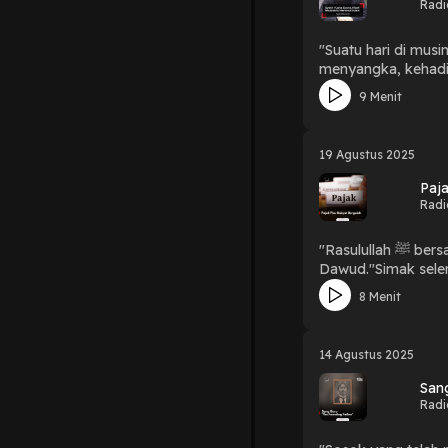
Radi
"Suatu hari di mus
menyangka, kehadiran temannya itu bak
Evans, Kisah Misio
9 Menit
19 Agustus 2025
Paj
Radi
"Rasulullah ﷺ bersabda, “Sesungguhnya pelaku atau pemungut pajak (yang zalim) berada di neraka,” hadits riwayat Ahmad dan Abu
Dawud."Simak selen
8 Menit
14 Agustus 2025
San
Radi