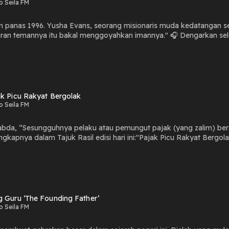
o Seila FM
im panas 1996. Yusha Evans, seorang misionaris muda kedatangan 
al menggoyahkan imannya." 🎧 Dengarkan selengkapnya dalam Tajuk Rasil edisi kali ini : "Syekh Yusha
naris Memeluk Islam"
ak Picu Rakyat Bergolak
o Seila FM
gkapnya dalam Tajuk Rasil edisi hari ini:"Pajak Picu Rakyat Bergol
g Guru ‘The Founding Father’
o Seila FM