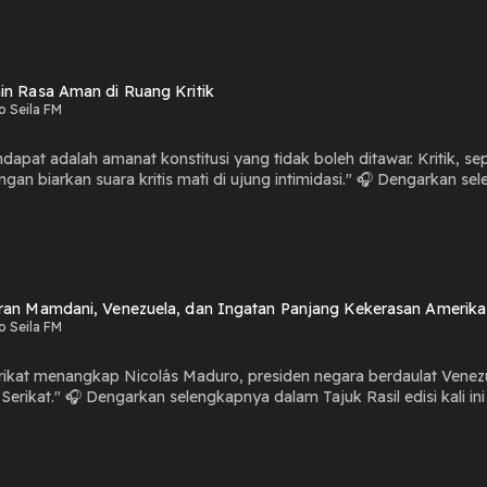
in Rasa Aman di Ruang Kritik
o Seila FM
apat adalah amanat konstitusi yang tidak boleh ditawar. Kritik, se
tis mati di ujung intimidasi." 🎧 Dengarkan selengkapnya dalam Tajuk Rasil edisi kali ini : "Jamin Rasa
ik"
ran Mamdani, Venezuela, dan Ingatan Panjang Kekerasan Amerika
o Seila FM
rikat menangkap Nicolás Maduro, presiden negara berdaulat Venezu
hran Mamdani, Venezuela, dan Ingatan Panjang
"