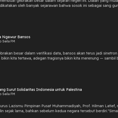
 membuat gebrakan besar dalam sejarah negeri ini. Dialah yang m
dikatakan oleh banyak sejarawan bahwa sosok ini sebagai sang gur
 penting. Untuk menyebut dua contoh saja, yakni presiden pertama R
Tajuk Rasil edisi hari ini:"Sang Guru ‘The Founding Father’"
a Ngawur Bansos
o Seila FM
brakan besar dalam verifikasi data, bansos akan terus jadi sinetron
ikin kita tertawa, adegan tragisnya bikin kita merenung — sambil
ngkapnya dalam Tajuk Rasil edisi hari ini:"Data Ngawur Bansos"
ng Surut Solidaritas Indonesia untuk Palestina
o Seila FM
urus Lazismu Pimpinan Pusat Muhammadiyah, Prof. Hilman Latief,
jalin sejak lama, bahkan sebelum kedua negara tersebut berdiri."Sima
ndonesia untuk Palestina"