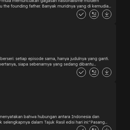
ula-mula memunculkan gagasan nasionalisme modern
u the founding father. Banyak muridnya yang di kemudian
I Ir Sukarno dan diplomat ulung, Haji Agus Salim."Simak
 berseri: setiap episode sama, hanya judulnya yang ganti.
 bertanya, siapa sebenarnya yang sedang dibantu
 menyatakan bahwa hubungan antara Indonesia dan
k selengkapnya dalam Tajuk Rasil edisi hari ini:"Pasang