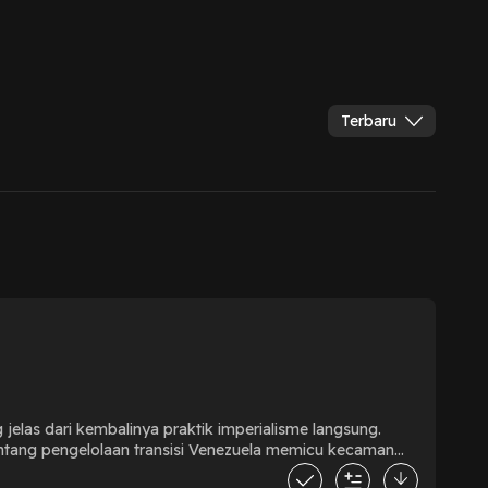
Terbaru
jelas dari kembalinya praktik imperialisme langsung.
ntang pengelolaan transisi Venezuela memicu kecaman
dan Merosotnya Peradaban Amerika"