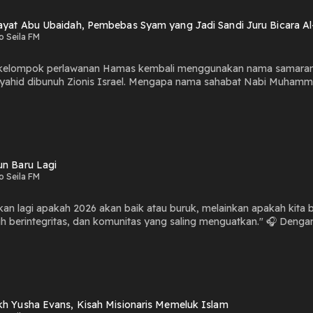
ayat Abu Ubaidah, Pembebas Syam yang Jadi Sandi Juru Bicara A
o Seila FM
 kelompok perlawanan Hamas kembali menggunakan nama samaran A
h Zionis Israel. Mengapa nama sahabat Nabi Muhammad ﷺ itu dipilih sebagai sandi untuk juru bicara kel
ebas Syam yang Jadi Sandi
ssam"
un Baru Lagi
o Seila FM
an lagi apakah 2026 akan baik atau buruk, melainkan apakah kita 
dan komunitas yang saling menguatkan." 🎧 Dengarkan selengkapnya dalam Tajuk Rasil edisi kali ini : "Tahun
" Oleh: Abdul Kohar, Dewan Redaksi Media Grup
kh Yusha Evans, Kisah Misionaris Memeluk Islam