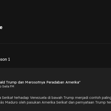
e
1
ason 1
ald Trump dan Merosotnya Peradaban Amerika"
o Seila FM
a Serikat terhadap Venezuela di bawah Trump menjadi contoh paling 
ás Maduro oleh pasukan Amerika Serikat dan pernyataan Trump te
garkan selengkapnya dalam Tajuk Rasil edisi kali ini : "Donald Trump 