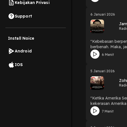
Kebijakan Privasi
6 Januari 2026
Support
Jam
Radi
Install Noice
"Kebebasan berpend
berbenah. Maka, jangan biarkan suara kri
Android
Aman di Ruang Krit
6 Menit
IOS
5 Januari 2026
Zoh
Radi
"Ketika Amerika Se
kekerasan Amerika Serikat." 🎧 Dengarkan selengkapnya dalam Tajuk Rasil edisi kali ini : "Zo
Kekerasan Amerika
7 Menit