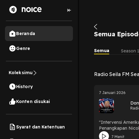
Semua Episod
Beranda
Genre
Semua
Season 
Koleksimu
Radio Seila FM Se
History
7 Januari 2026
Konten disukai
Don
Radi
"Intervensi Amerik
Syarat dan Ketentuan
Penangkapan Nicol
luas." 🎧 Den
7 Menit