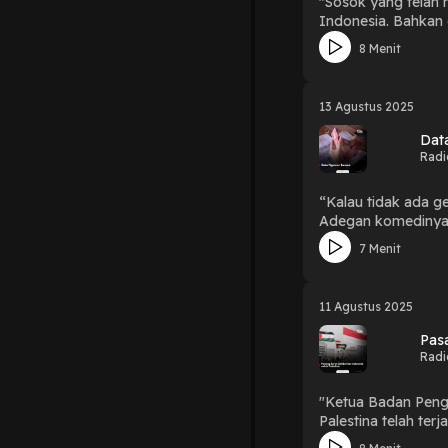
"Sosok yang telah
Indonesia. Bahkan 
hari menjadi figur
8 Menit
selengkapnya dalam 
13 Agustus 2025
Dat
Radi
“Kalau tidak ada ge
Adegan komedinya b
negara?”Simak sele
7 Menit
11 Agustus 2025
Pasa
Radi
"Ketua Badan Peng
Palestina telah ter
Surut Solidaritas I