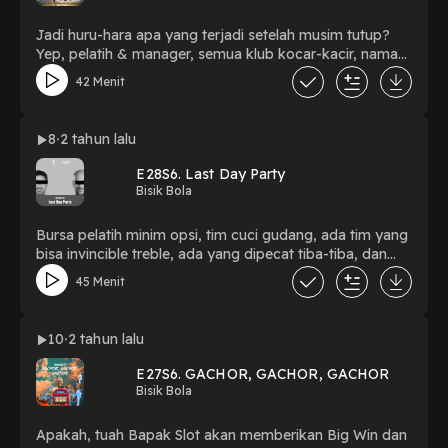
Jadi huru-hara apa yang terjadi setelah musim tutup?
Yep, pelatih & manager, semua klub kocar-kacir, nama-
nama yang gak disangka mulai muncul, namun buat kita
42 Menit
ada 1 kesamaan, kita ragu sama semua nama itu. Belum
lagi Euro yang didepan mata, dimana bakal ada inflasi
harga pemain besar-besaran yang saat ini belum
8
2 tahun lalu
kelihatan. Sembari menunggu Euro, sini kita bisikin di
#BisikBola
E28S6. Last Day Party
Bisik Bola
Bursa pelatih minim opsi, tim cuci gudang, ada tim yang
bisa invincible treble, ada yang dipecat tiba-tiba, dan
titel yang diperebutkan sampe hari terakhir. Ada-ada aja
45 Menit
sepak bola akhir-akhir ini, sini dibisikin di #BisikBola
10
2 tahun lalu
E27S6. GACHOR, GACHOR, GACHOR
Bisik Bola
Apakah, tuah Bapak Slot akan memberikan Big Win dan