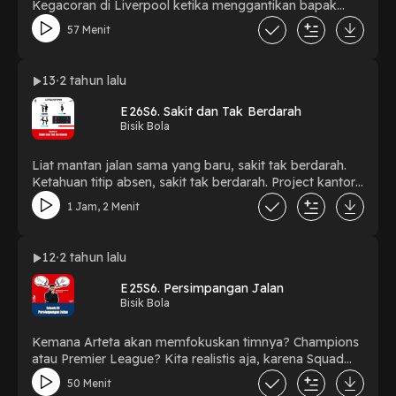
Kegacoran di Liverpool ketika menggantikan bapak
Klopp? Menyambung kegachoran ini, sayangnya timnas
57 Menit
kita rungkad di semifinal sama Uzbek, yah ada baiknya
kita obrolin kenapa, mengapa, dan gimana kedepannya.
Yah mending didengerin sambil pijet atau santai apalagi
13
2 tahun lalu
yang mijet orang Uzbek #bisikbola
E26S6. Sakit dan Tak Berdarah
Bisik Bola
Liat mantan jalan sama yang baru, sakit tak berdarah.
Ketahuan titip absen, sakit tak berdarah. Project kantor
dicancel, sakit tak berdarah. Kepeleset bareng Arsenal,
1 Jam, 2 Menit
sakit tak berdarah. Gugur karena penalty, sakit tak
berdarah. Kalah sama Mbappe FC, sakit tak berdarah.
Jadi fans MU, sakit.
12
2 tahun lalu
E25S6. Persimpangan Jalan
Bisik Bola
Kemana Arteta akan memfokuskan timnya? Champions
atau Premier League? Kita realistis aja, karena Squad
Arsenal gak cukup kalo mau maruk titel, walaupun kalo
50 Menit
dipaksa bisa. Madrid - City juga seru! Tontonan sebelum