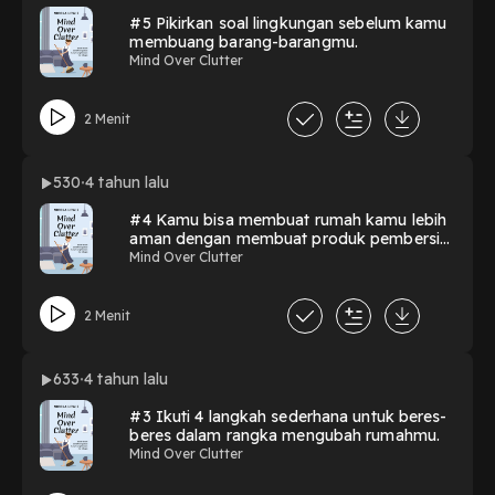
#5 Pikirkan soal lingkungan sebelum kamu
membuang barang-barangmu.
Mind Over Clutter
2 Menit
530
4 tahun lalu
#4 Kamu bisa membuat rumah kamu lebih
aman dengan membuat produk pembersih
rumah sendiri.
Mind Over Clutter
2 Menit
633
4 tahun lalu
#3 Ikuti 4 langkah sederhana untuk beres-
beres dalam rangka mengubah rumahmu.
Mind Over Clutter