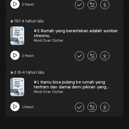
2 Menit
787
4 tahun lalu
#2 Rumah yang berantakan adalah sumber
stresmu.
Mind Over Clutter
2 Menit
2 rb
4 tahun lalu
#1 Kamu bisa pulang ke rumah yang
tentram dan damai demi pikiran yang
bebas stres
Mind Over Clutter
1 Menit