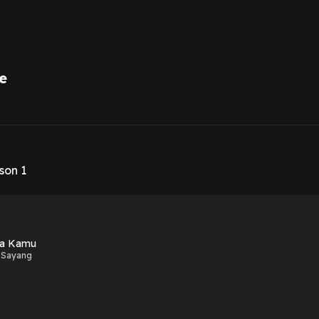
e
1
son 1
na Kamu
 Sayang