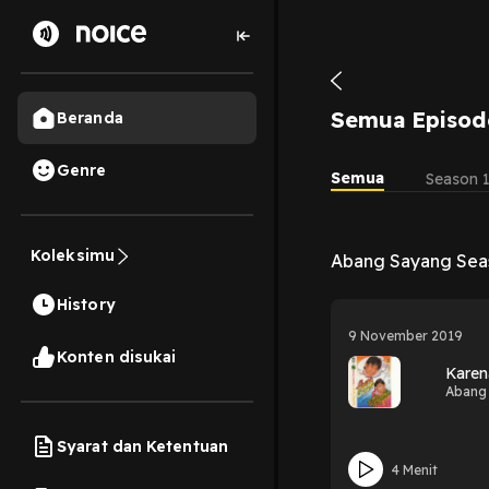
Semua Episod
Beranda
Genre
Semua
Season 
Koleksimu
Abang Sayang Sea
History
9 November 2019
Konten disukai
Kare
Abang
Syarat dan Ketentuan
4 Menit