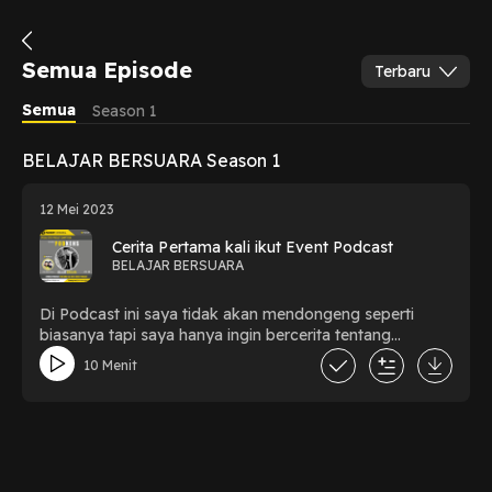
Semua Episode
Terbaru
Semua
Season 1
BELAJAR BERSUARA Season 1
12 Mei 2023
Cerita Pertama kali ikut Event Podcast
BELAJAR BERSUARA
Di Podcast ini saya tidak akan mendongeng seperti
biasanya tapi saya hanya ingin bercerita tentang
pengalaman pertama kali saya buat pocast dan nekat
10 Menit
ikut convetition.. penasaran gimana ceritanya langsung
aja dengaring Hanya di Noice.