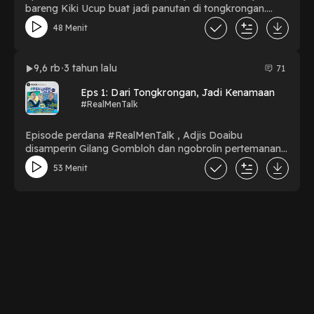
bareng Kiki Ucup buat jadi panutan di tongkrongan.
Gimana caranya bisa sukses jadi bos event musik dan
48 Menit
menjadi panutan banyak orang di tongkrongan?
9,6 rb
3 tahun lalu
71
Eps 1: Dari Tongkrongan, Jadi Kenamaan
#RealMenTalk
Episode perdana #RealMenTalk , Adjis Doaibu
disamperin Gilang Gombloh dan ngobrolin pertemanan
mereka yang hampir 18 tahun. Karena sering nongkrong
53 Menit
bareng, malah bikin mereka makin tenar sampai
sekarang.