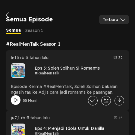
Semua Episode
Terbaru
Semua
Season 1
#RealMenTalk Season 1
13 rb
3 tahun lalu
32
Eps 5: Soleh Solihun Si Romantis
#RealMenTalk
Episode Kelima #RealMenTalk, Soleh Solihun bakalan
ngasih tau ke Adjis cara jadi romantis ke pasangan.
55 Menit
7,1 rb
3 tahun lalu
15
Eps 4: Menjadi Idola Untuk Danilla
#RealMenTalk