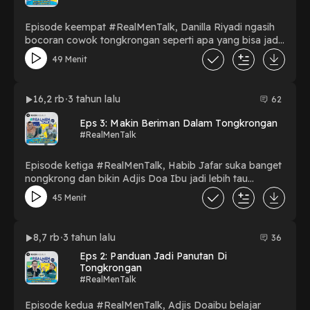
Episode keempat #RealMenTalk, Danilla Riyadi ngasih
bocoran cowok tongkrongan seperti apa yang bisa jadi
idola.
49 Menit
16,2 rb
3 tahun lalu
62
Eps 3: Makin Beriman Dalam Tongkrongan
#RealMenTalk
Episode ketiga #RealMenTalk, Habib Jafar suka banget
nongkrong dan bikin Adjis Doa Ibu jadi lebih tau
manfaat dari tongkrongannya.
45 Menit
8,7 rb
3 tahun lalu
36
Eps 2: Panduan Jadi Panutan Di
Tongkrongan
#RealMenTalk
Episode kedua #RealMenTalk, Adjis Doaibu belajar