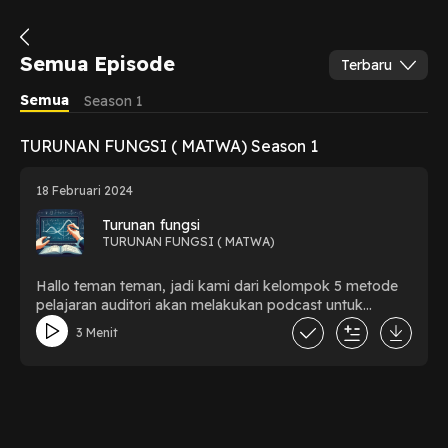
Semua Episode
Terbaru
Semua
Season 1
TURUNAN FUNGSI ( MATWA) Season 1
18 Februari 2024
Turunan fungsi
TURUNAN FUNGSI ( MATWA)
Hallo teman teman, jadi kami dari kelompok 5 metode
pelajaran auditori akan melakukan podcast untuk
memenuhi tugas matematika hari ini! Bagaimana ya
3 Menit
serunya diskusi kami? Jangan lupa disimak ya!! Terima
kasih.