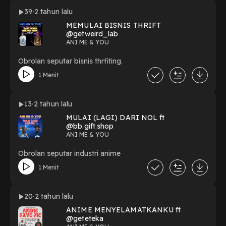
39
2 tahun lalu
MEMULAI BISNIS THRIFT
@getweird_lab
ANI ME & YOU
Obrolan seputar bisnis thrfiting.
1 Menit
13
2 tahun lalu
MULAI (LAGI) DARI NOL ft
@bb.gift.shop
ANI ME & YOU
Obrolan seputar industri anime
1 Menit
20
2 tahun lalu
ANIME MENYELAMATKANKU ft
@geteteka