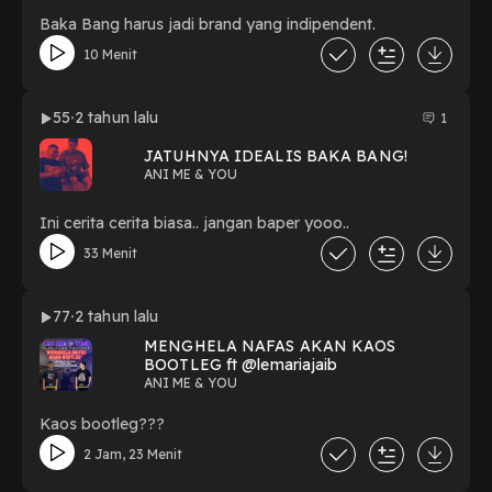
Baka Bang harus jadi brand yang indipendent.
10 Menit
55
2 tahun lalu
1
JATUHNYA IDEALIS BAKA BANG!
ANI ME & YOU
Ini cerita cerita biasa.. jangan baper yooo..
33 Menit
77
2 tahun lalu
MENGHELA NAFAS AKAN KAOS
BOOTLEG ft @lemariajaib
ANI ME & YOU
Kaos bootleg???
2 Jam, 23 Menit