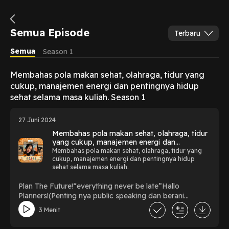
Semua Episode
Terbaru
Semua
Season 1
Membahas pola makan sehat, olahraga, tidur yang
cukup, manajemen energi dan pentingnya hidup
sehat selama masa kuliah. Season 1
27 Juni 2024
Membahas pola makan sehat, olahraga, tidur
yang cukup, manajemen energi dan
pentingnya hidup sehat selama masa kuliah.
Membahas pola makan sehat, olahraga, tidur yang
cukup, manajemen energi dan pentingnya hidup
sehat selama masa kuliah.
Plan The Future!“everything never be late”Hallo
Planners!(Penting nya public speaking dan berani
berargumen menurut versi Anda)Saya Diva Ratna
3 Menit
Egalita Adliyah dengan NIM 123220048 bangga
menjadi bagian dari Program StudiPerencanaan Wilayah