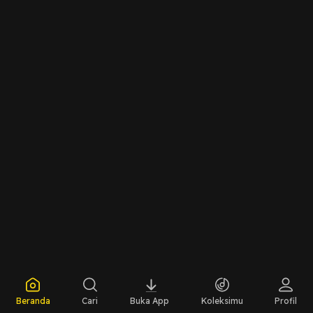
dan Kota ITERA.___Siap mengikuti rangkaian
SDG’s!#PIRAMIDA#PartofLaSquadra2023#PlanTheFuture
Beranda
Cari
Buka App
Koleksimu
Profil