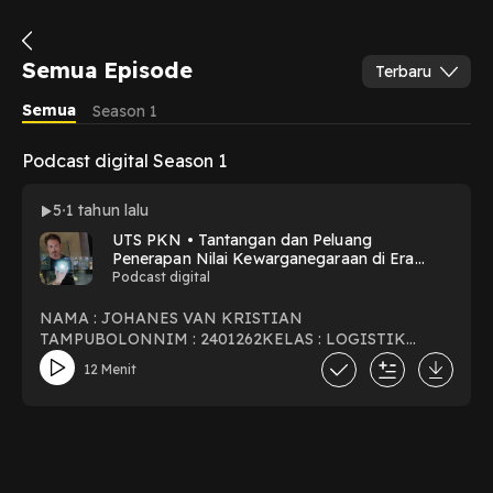
Semua Episode
Terbaru
Semua
Season 1
Podcast digital Season 1
5
1 tahun lalu
UTS PKN • Tantangan dan Peluang
Penerapan Nilai Kewarganegaraan di Era
Digital: • Bahas bagaimana teknologi digital
Podcast digital
mempengaruhi pelaksanaan nilai-nilai
kewarganegaraan, terutama dalam konteks
NAMA : JOHANES VAN KRISTIAN
logistik kelautan dan perdagangan
TAMPUBOLONNIM : 2401262KELAS : LOGISTIK
internasional.
KELAUTAN - C1
12 Menit