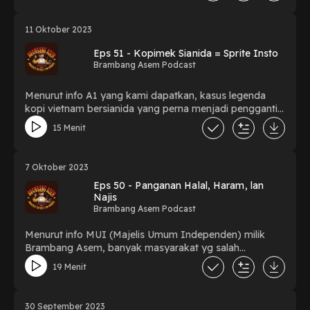
11 Oktober 2023
Eps 51 - Kopimek Sianida = Sprite Insto
Brambang Asem Podcast
Menurut info A1 yang kami dapatkan, kasus legenda
kopi vietnam bersianida yang perna menjadi pengganti
sinetron sctv menjadi drama legenda saat itu, sekarang
15 Menit
mulai di angkat kembali dalam sebuah film
dokumenter netflix.
7 Oktober 2023
Eps 50 - Panganan Halal, Haram, lan
Najis
Brambang Asem Podcast
Menurut info MUI (Majelis Umum Independen) milik
Brambang Asem, banyak masyarakat yg salah
mengartikan soal halal, haram dan najis. Karena itu kami
19 Menit
mencoba membedah perihal ini dan pentingkah hal itu.
30 September 2023