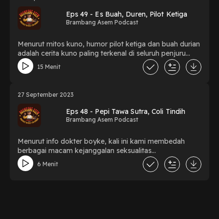
Eps 49 - Es Buah, Duren, Pilot Ketiga
Brambang Asem Podcast
Menurut mitos kuno, humor pilot ketiga dan buah durian
adalah cerita kuno paling terkenal di seluruh penjuru
dunia. Kali ini kita akan membongkar maksud
15 Menit
tersembunyi dibalik semua nilai filosofi di balik cerita ini.
27 September 2023
Eps 48 - Pepi Tawa Sutra, Coli Tindih
Brambang Asem Podcast
Menurut info dokter boyke, kali ini kami membedah
berbagai macam kejanggalan seksualitas
masyarakat yang aneh.
6 Menit