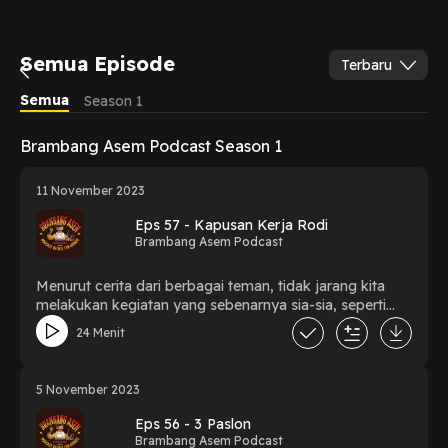
Semua Episode
Terbaru
Semua
Season 1
Brambang Asem Podcast Season 1
11 November 2023
Eps 57 - Kapusan Kerja Rodi
Brambang Asem Podcast
Menurut cerita dari berbagai teman, tidak jarang kita
melakukan kegiatan yang sebenarnya sia-sia, seperti
kegiatan sok sibuk mahasiswa kampus misalnya. Wis
24 Menit
kesel, konbayar barang. Berikut cerita dari teman kami
mengenai yang terjadi di kampusnya.
5 November 2023
Eps 56 - 3 Paslon
Brambang Asem Podcast