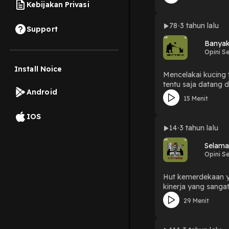
Kebijakan Privasi
78
3 tahun lalu
Support
Banyak
Opini S
Install Noice
Mencelakai kucing 
tentu saja datang 
Android
15 Menit
IOS
14
3 tahun lalu
Selama
Opini S
Hut kemerdekaan yan
kinerja yang sanga
masalah alhasil Ke
29 Menit