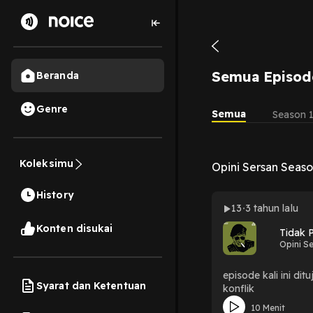
Semua Episod
Beranda
Genre
Semua
Season 
Koleksimu
Opini Sersan Seaso
History
13
3 tahun lalu
Konten disukai
Tidak 
Opini S
episode kali ini d
Syarat dan Ketentuan
konflik
10 Menit