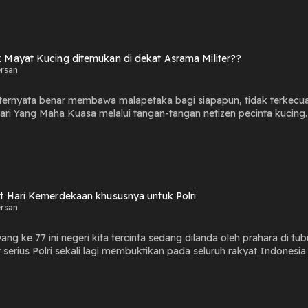
 Mayat Kucing ditemukan di dekat Asrama Militer??
ersan
ternyata benar membawa malapetaka bagi siapapun, tidak terkecual
dari Yang Maha Kuasa melalui tangan-tangan netizen pecinta kucing.
t Hari Kemerdekaan khususnya untuk Polri
ersan
g ke 77 ini negeri kita tercinta sedang dilanda oleh prahara di tu
t serius Polri sekali lagi membuktikan pada seluruh rakyat Indone
polisian Republik Indonesia berhasil menyingkirkan duri dalam dagi