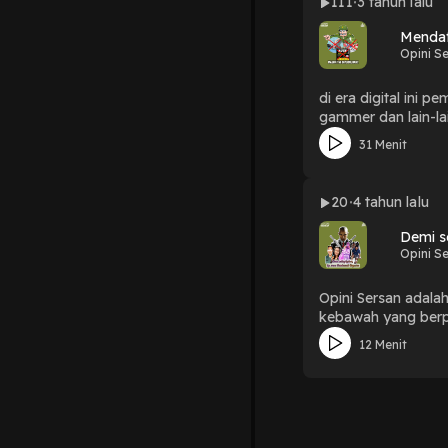
111
3 tahun lalu
Mendaf
Opini S
di era digital ini 
gammer dan lain-la
kalian yang bermin
31 Menit
20
4 tahun lalu
Demi s
Opini S
Opini Sersan adala
kebawah yang berpa
12 Menit