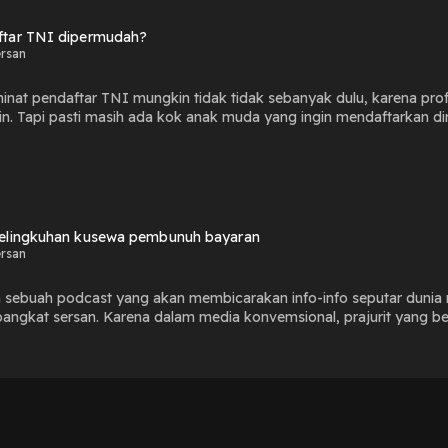
tar TNI dipermudah?
ersan
peminat pendaftar TNI mungkin tidak tidak sebanyak dulu, karena pr
in. Tapi pasti masih ada kok anak muda yang ingin mendaftarkan di
at mendaftarkan diri menjadi TNI wajib nih dengerin episode ini 
elingkuhan kusewa pembunuh bayaran
ersan
h sebuah podcast yang akan membicarakan info-info seputar dunia 
ngkat sersan. Karena dalam media konvemsional, prajurit yang ber