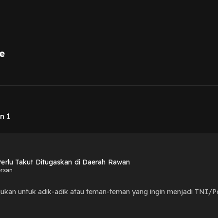
e
1
n 1
Perlu Takut Ditugaskan di Daerah Rawan
ersan
itujukan untuk adik-adik atau teman-teman yang ingin menjadi TNI/Po