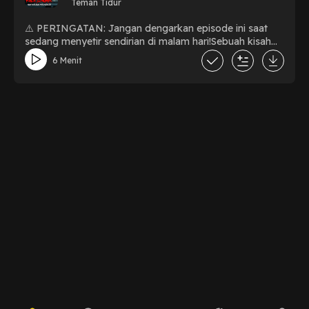
Teman Tidur
​⚠️ PERINGATAN: Jangan dengarkan episode ini saat
sedang menyetir sendirian di malam hari!​Sebuah kisah
nyata tentang Dimas yang nekat melewati jalan pintas
6 Menit
hutan jati demi menghindari macet. Dia pikir dia
sendirian di dalam mobil, sampai dia menyadari ada
sosok berambut panjang yang ikut "menumpang" di
kursi belakang dan tersenyum lewat pantulan kaca
tengah.​Berani dengar sampai habis?​#PodcastHoror
#JalanAlasRoban #Misteri #HororLokal