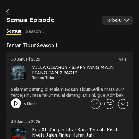
Semua Episode
Terbaru
Semua
Season 1
Teman Tidur Season 1
30 Januari 2026
1
VILLA CISARUA - SIAPA YANG MAIN
PIANO JAM 2 PAGI?
Teman Tidur
Selamat datang di Malam Bosan Tidur.​Ketika mata sulit
terpejam, rasa takut mulai datang. Di sini, gue Adit bakal
nemenin malam sunyi lo dengan kumpulan cerita horor
6 Menit
mencekam, urban legend daerah, hingga kiriman kisah
nyata yang bikin merinding.​Podcast ini bukan untuk
penakut. Siapkan mental, kunci pintu kamar, dan jangan
30 Januari 2026
pernah dengarkan sendirian.​Berani dengar sampai
Eps-01. Jangan Lihat Kaca Tengah! Kisah
habis? 🌑🎧​#HororIndonesia #CeritaHantu
Nyata Jalan Pintas Hutan Jati
#TemanTidur #Creepypasta