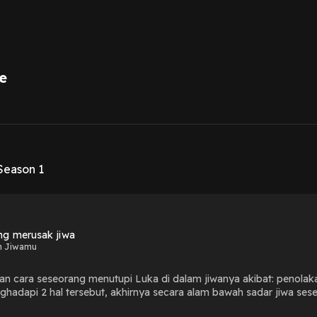
e
1
Season 1
g merusak jiwa
n Jiwamu
 cara seseorang menutupi Luka di dalam jiwanya akibat: penolak
hadapi 2 hal tersebut, akhirnya secara alam bawah sadar jiwa s
nYuk jangan biarkan luka batinmu berakar lama, sembuhkan luka 