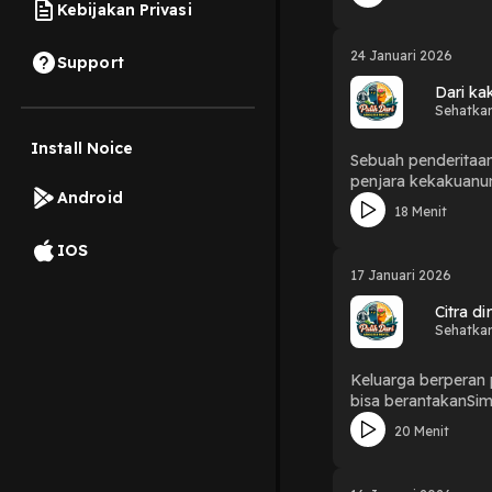
Kebijakan Privasi
24 Januari 2026
Support
Dari ka
Sehatka
Install Noice
Sebuah penderitaan
penjara kekakuan
Android
18 Menit
IOS
17 Januari 2026
Citra di
Sehatka
Keluarga berperan 
bisa berantakanSim
20 Menit