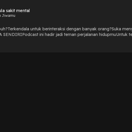
la sakit mental
n Jiwamu
uh?Terkendala untuk berinteraksi dengan banyak orang?Suka menya
NDIRIPodcast ini hadir jadi teman perjalanan hidupmuUntuk tero
 akan bercerita bagaimana ia bisa pulih mental yang hancur.