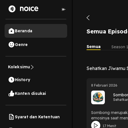
Semua Episod
Beranda
Genre
Semua
Season 
Koleksimu
Sehatkan Jiwamu 
History
8 Februari 2026
Konten disukai
Sombon
Sehatka
Sombong merupakan
Syarat dan Ketentuan
emosinya saat meng
adalah kesombonga
17 Menit