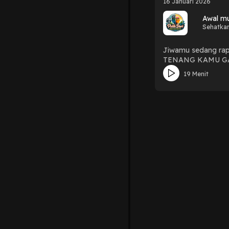
16 Januari 2026
Awal mu
Sehatka
Jiwamu sedang rap
TENANG KAMU GA SE
pikiranmuSang host
19 Menit