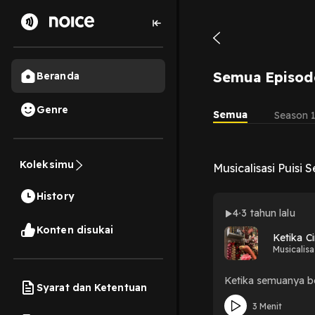
Semua Episod
Beranda
Genre
Semua
Season 
Koleksimu
Musicalisasi Puisi 
History
4
3 tahun lalu
Konten disukai
Ketika C
Musicalisas
Ketika semuanya b
Syarat dan Ketentuan
3 Menit