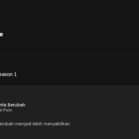
e
1
Season 1
inta Berubah
i Puisi
erubah menjadi lebih menyakitkan