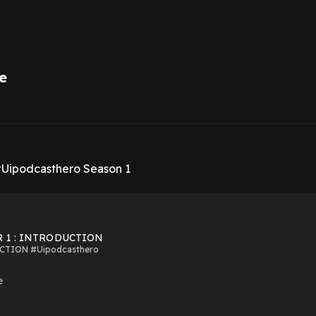
e
1
ipodcasthero Season 1
R 1 : INTRODUCTION
TION #Uipodcasthero
e