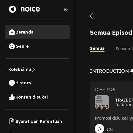
Semua Episod
Beranda
Genre
Semua
Season 
Koleksimu
INTRODUCTION #U
History
17 Mei 2023
Konten disukai
TRAILE
INTRODUC
Promosi dulu kali y
Syarat dan Ketentuan
20s