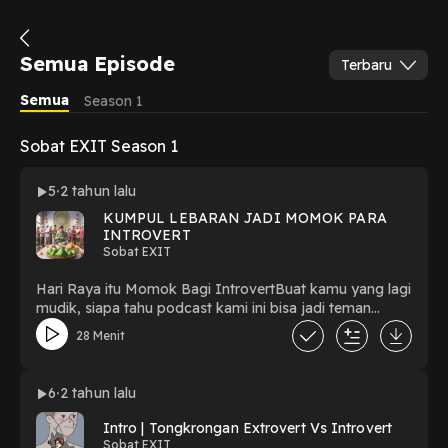
Semua Episode
Terbaru
Semua
Season 1
Sobat EXIT Season 1
5
2 tahun lalu
KUMPUL LEBARAN JADI MOMOK PARA
INTROVERT
Sobat EXIT
Hari Raya itu Momok Bagi IntrovertBuat kamu yang lagi
mudik, siapa tahu podcast kami ini bisa jadi teman
perjalanan. Ada tips supaya kamu gak canggung waktu
28 Menit
kumpul keluarga nanti.Selamat mudik kawan, hati-hati di
jalan ya 😍
6
2 tahun lalu
Intro | Tongkrongan Extrovert Vs Introvert
Sobat EXIT