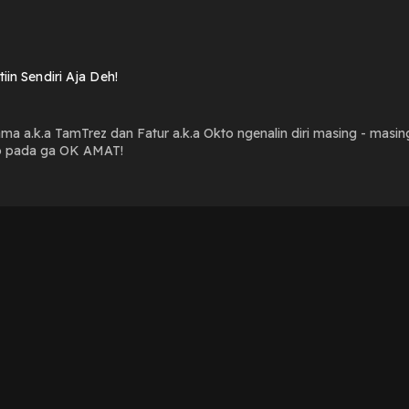
tiin Sendiri Aja Deh!
a a.k.a TamTrez dan Fatur a.k.a Okto ngenalin diri masing - masing
lo pada ga OK AMAT!