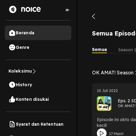
Semua Episod
Beranda
Genre
Semua
Season 
Koleksimu
OK AMAT! Season 
History
10 Juli 2022
Konten disukai
Eps. 2 S
OK AMAT!
Episode ini okto da
Syarat dan Ketentuan
kecil!
17 Menit