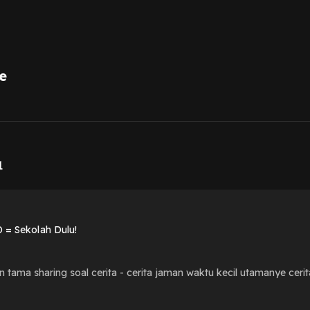
e
1
1
D = Sekolah Dulu!
n tama sharing soal cerita - cerita jaman waktu kecil utamanye cer