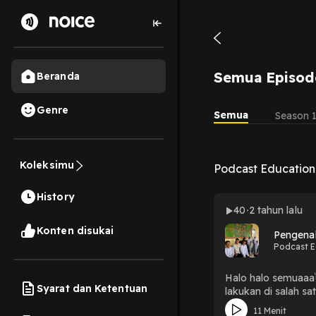
Semua Episod
Beranda
Genre
Semua
Season 
Koleksimu
Podcast Education
History
40
2 tahun lalu
Konten disukai
Pengenal
Podcast E
Halo halo semuaaa
Syarat dan Ketentuan
lakukan di salah sa
Cijengkol. Tempat 
11 Menit