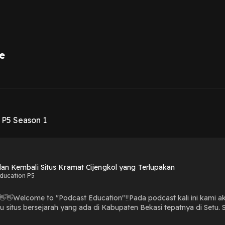
e
1
 P5 Season 1
an Kembali Situs Kramat Cijengkol yang Terlupakan
ducation P5
👋Welcome to "Podcast Education"‼️Pada podcast kali ini kami a
tu situs bersejarah yang ada di Kabupaten Bekasi tepatnya di Setu.
yang memiliki sejarah yang panjang namun terlupakan. Dalam kesem