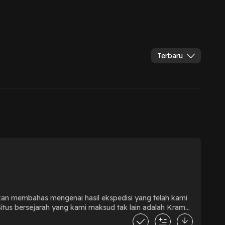
Terbaru
kan membahas mengenai hasil ekspedisi yang telah kami
 Situs bersejarah yang kami maksud tak lain adalah Kramat
patan kali ini kami ingin mengenalkan kembali mengenai