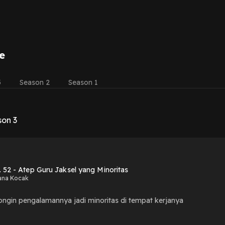
e
3
Season 2
Season 1
son 3
. 52 - Atep Guru Jaksel yang Minoritas
ana Kocak
ngin pengalamannya jadi minoritas di tempat kerjanya