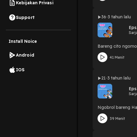
Kebijakan Privasi
36
3 tahun lalu
Support
Eps
Sarj
Install Noice
Bareng cito ngomo
Android
41 Menit
IOS
21
3 tahun lalu
Eps.
Sarj
Ngobrol bareng Ha
39 Menit