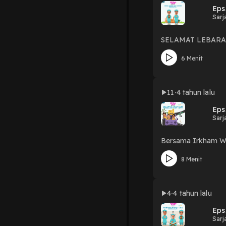
Eps
Sarj
SELAMAT LEBARAN
6 Menit
11
4 tahun lalu
Eps
Sarj
Bersama Irkham 
8 Menit
4
4 tahun lalu
Eps
Sarj