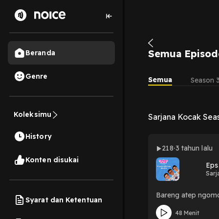
Semua Episod
Beranda
Genre
Semua
Season 
Koleksimu
Sarjana Kocak Sea
History
218
3 tahun lalu
Konten disukai
Eps
Sarj
Bareng atep ngomo
Syarat dan Ketentuan
48 Menit