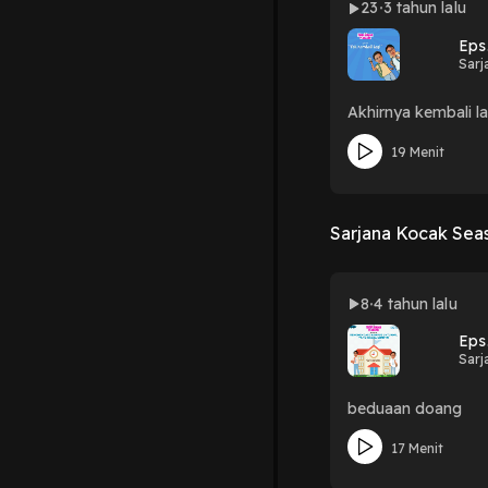
23
3 tahun lalu
Eps.
Sarj
Akhirnya kembali la
19 Menit
Sarjana Kocak Sea
8
4 tahun lalu
Eps
Sarj
beduaan doang
17 Menit