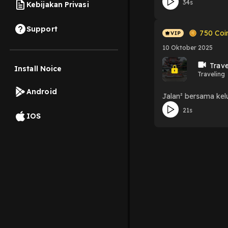
34s
Kebijakan Privasi
Support
750
Coi
10 Oktober 2025
Trave
Install Noice
Traveling
Android
Jalan² bersama kelu
21s
IOS