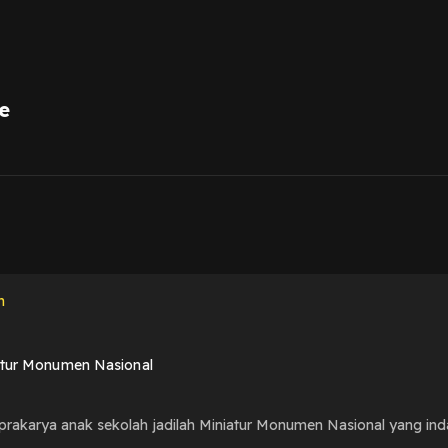
e
1
n
atur Monumen Nasional
 prakarya anak sekolah jadilah Miniatur Monumen Nasional yang in