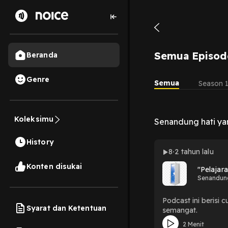
Semua Episod
Beranda
Genre
Semua
Season 
Koleksimu
Senandung hati yan
History
8
2 tahun lalu
Konten disukai
"Pelajar
Senandung
Podcast ini berisi 
Syarat dan Ketentuan
semangat.
2 Menit