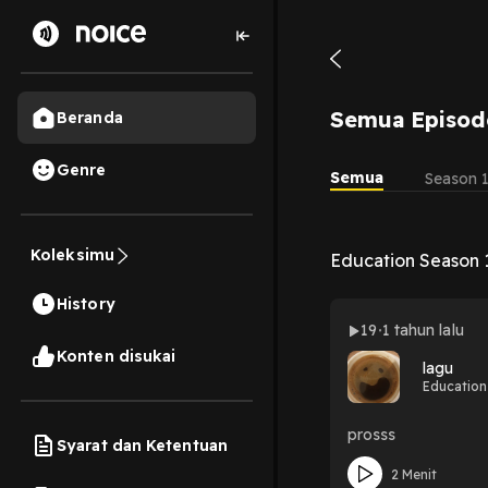
Semua Episod
Beranda
Genre
Semua
Season 
Koleksimu
Education Season 
History
19
1 tahun lalu
Konten disukai
lagu
Education
prosss
Syarat dan Ketentuan
2 Menit