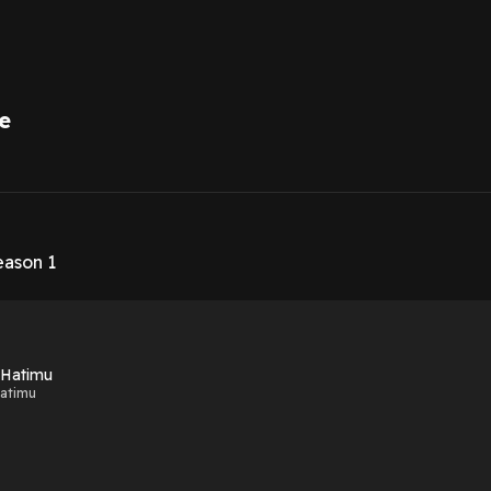
e
1
eason 1
 Hatimu
atimu