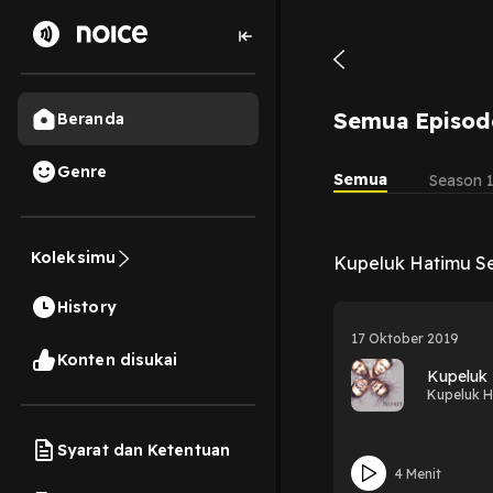
Semua Episod
Beranda
Genre
Semua
Season 
Koleksimu
Kupeluk Hatimu S
History
17 Oktober 2019
Konten disukai
Kupeluk
Kupeluk H
Syarat dan Ketentuan
4 Menit