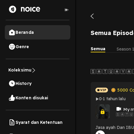
Semua Episod
Beranda
Genre
Semua
Season 
Koleksimu
🇸 🇦 🇹 🇺 🇦 🇾 🇦
History
5000
Co
Konten disukai
0
1 tahun lalu
My m
🇸 🇦 🇹 🇺
Syarat dan Ketentuan
Jasa ayah Dan IBU