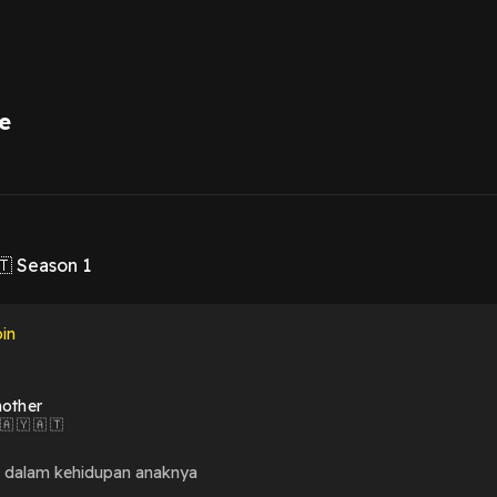
e
1
 🇹 Season 1
in
other
 🇦 🇾 🇦 🇹
 dalam kehidupan anaknya