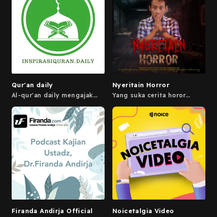
Qur'an daily
Nyeritain Horror
Al-qur'an daily mengajak
Yang suka cerita horor
kamu untuk lebih dekat
kumpul sini. Terima kasih
bersama Al-qur'an.
telah mengunjungi podcast
ini, untuk cerita lainnya
temen-temen bisa kunjungi
YouTube : Good Night
https://www.youtube.com/@go
Untuk membaca kunjungi
akun Twitter
@fidimuhammad_
https://www.twitter.com/fidi
dan Facebook : Fidi
Muhammad
https://www.facebook.com/fi
Enjoy the horror Powered by
Firstory Hosting
Firanda Andirja Official
Noicetalgia Video