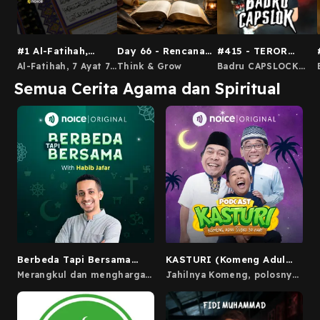
#1 Al-Fatihah,
Day 66 - Rencana
#415 - TEROR
Gerbang Menuju
Penebusan
POCONG PALING
Al-Fatihah, 7 Ayat 7
Think & Grow
Badru CAPSLOCK
Kesadaran Jiwa
HOROR DI JEPARA
Pintu Jiwa
(Podcast Horor)
Semua Cerita Agama dan Spiritual
SAMPE DIBUAT
MENINGG4L
Berbeda Tapi Bersama
KASTURI (Komeng Adul
With Habib Jafar
Ust. Subki 30 Hari)
Merangkul dan menghargai
Jahilnya Komeng, polosnya
dua sudut pandang berbeda
Adul, dan sabarnya Ustad
bersama Habib Jafar.
Subki akan menemani
Paranoice selama 30 hari di
bulan ramadan.