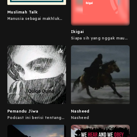
Muslimah Talk
Manusia sebagai makhluk
yang dinamis akan selalu
mengalami perubahan
Ikigai
didalam dirinya, semua
orang berharap bahwa
Siapa sih yang nggak mau
perubahan yang ia alami
panjang umur? Noicebook
adalah perubahan menuju
yang merangkum buku karya
kepada kebaikan. Dalam
Hector Garcia Puigcerver
setiap perubahan yang
dan Francesc Miralles ini
menjadi bagian dalam
membahas kehidupan orang
hidup terkadang memiliki
Jepang dan mengungkap
kisah yang mungkin dapat
rahasia umur panjang
menjadi inspirasi bagi
mereka. *Konten dari
orang lain
berbagai sumber.
Pemandu Jiwa
Nasheed
Podcast ini berisi tentang
Nasheed
cerita pengalaman pribadi
aku bersama dengan teman
tak kasat mata ku,
perjalanan astral